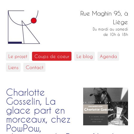
Rue Maghin 95, à
Liège
Du mardi au samedi
de 10h à 18h
Le projet
Coups de coeur
Le blog
Agenda
Liens
Contact
Charlotte
Gosselin, La
glace part en
morceaux, chez
PowPow,