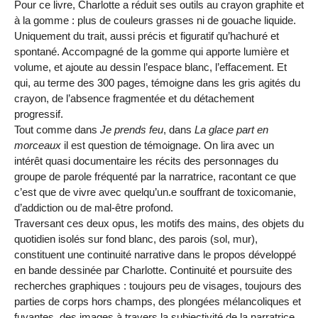
Pour ce livre, Charlotte a réduit ses outils au crayon graphite et
à la gomme : plus de couleurs grasses ni de gouache liquide.
Uniquement du trait, aussi précis et figuratif qu’hachuré et
spontané. Accompagné de la gomme qui apporte lumière et
volume, et ajoute au dessin l’espace blanc, l’effacement. Et
qui, au terme des 300 pages, témoigne dans les gris agités du
crayon, de l’absence fragmentée et du détachement
progressif.
Tout comme dans
Je prends feu
, dans
La glace part en
morceaux
il est question de témoignage. On lira avec un
intérêt quasi documentaire les récits des personnages du
groupe de parole fréquenté par la narratrice, racontant ce que
c’est que de vivre avec quelqu’un.e souffrant de toxicomanie,
d’addiction ou de mal-être profond.
Traversant ces deux opus, les motifs des mains, des objets du
quotidien isolés sur fond blanc, des parois (sol, mur),
constituent une continuité narrative dans le propos développé
en bande dessinée par Charlotte. Continuité et poursuite des
recherches graphiques : toujours peu de visages, toujours des
parties de corps hors champs, des plongées mélancoliques et
fuyantes, des images à travers la subjectivité de la narratrice.