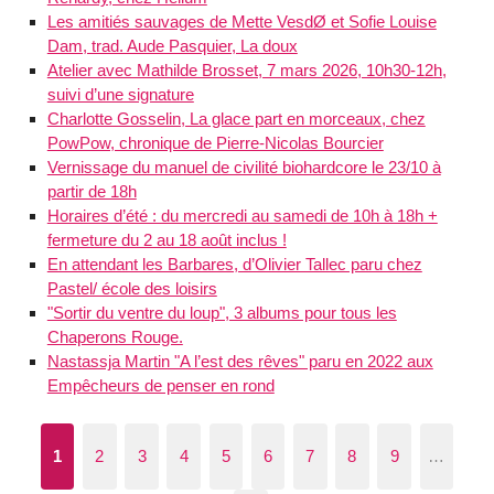
Les amitiés sauvages de Mette VesdØ et Sofie Louise
Dam, trad. Aude Pasquier, La doux
Atelier avec Mathilde Brosset, 7 mars 2026, 10h30-12h,
suivi d’une signature
Charlotte Gosselin, La glace part en morceaux, chez
PowPow, chronique de Pierre-Nicolas Bourcier
Vernissage du manuel de civilité biohardcore le 23/10 à
partir de 18h
Horaires d’été : du mercredi au samedi de 10h à 18h +
fermeture du 2 au 18 août inclus !
En attendant les Barbares, d’Olivier Tallec paru chez
Pastel/ école des loisirs
"Sortir du ventre du loup", 3 albums pour tous les
Chaperons Rouge.
Nastassja Martin "A l’est des rêves" paru en 2022 aux
Empêcheurs de penser en rond
1
2
3
4
5
6
7
8
9
…